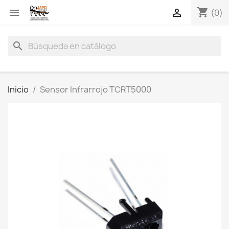
shopping_cart


(0)
search
Inicio
Sensor Infrarrojo TCRT5000